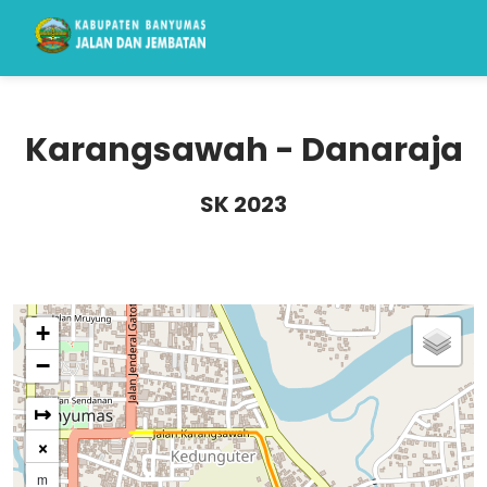
Karangsawah - Danaraja
SK 2023
+
−
↦
×
m