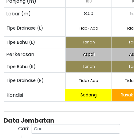
Panjang (m)
100
100
Lebar (m)
8.00
5.0
Tipe Drainase (L)
Tidak Ada
Tidak 
Tipe Bahu (L)
Tanah
Tan
Perkerasan
Aspal
Asp
Tipe Bahu (R)
Tanah
Tan
Tipe Drainase (R)
Tidak Ada
Tidak 
Kondisi
Sedang
Rusak R
Data Jembatan
Cari: