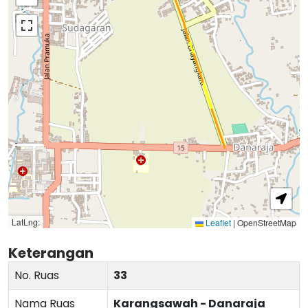
LatLng:
Leaflet
|
OpenStreetMap
Keterangan
No. Ruas
33
Nama Ruas
Karangsawah - Danaraja