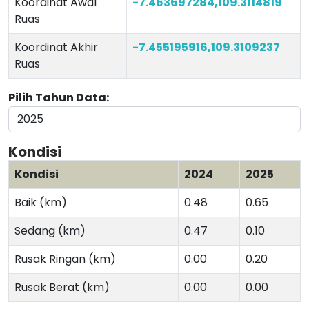
Koordinat Awal
-7.463697284,109.3114819
Ruas
Koordinat Akhir
-7.455195916,109.3109237
Ruas
Pilih Tahun Data:
Kondisi
Kondisi
2024
2025
Baik (km)
0.48
0.65
Sedang (km)
0.47
0.10
Rusak Ringan (km)
0.00
0.20
Rusak Berat (km)
0.00
0.00