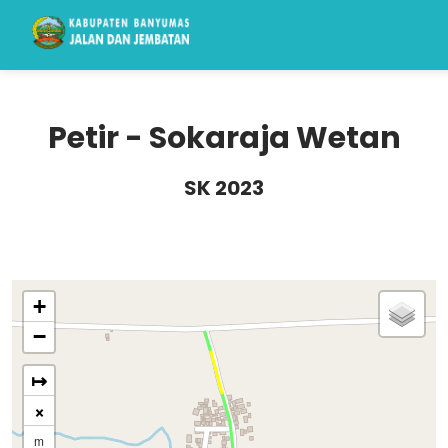
Petir - Sokaraja Wetan
SK 2023
+
−
↦
×
m