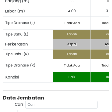
Panjang (m)
100
100
Lebar (m)
4.00
3.5
Tipe Drainase (L)
Tidak Ada
Tidak 
Tipe Bahu (L)
Tanah
Tan
Perkerasan
Aspal
Asp
Tipe Bahu (R)
Tanah
Tan
Tipe Drainase (R)
Tidak Ada
Tidak 
Kondisi
Baik
Bai
Data Jembatan
Cari: