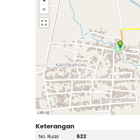
m
LatLng:
Keterangan
No. Ruas
622