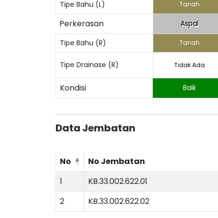
Tipe Bahu (L)
Tanah
Perkerasan
Aspal
Tipe Bahu (R)
Tanah
Tipe Drainase (R)
Tidak Ada
Kondisi
Baik
Data Jembatan
No
No Jembatan
1
KB.33.002.622.01
2
KB.33.002.622.02