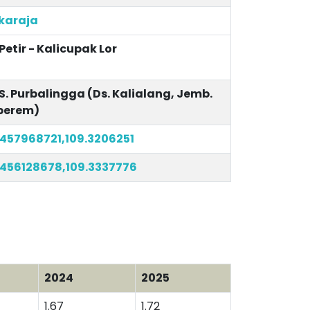
karaja
 Petir - Kalicupak Lor
S. Purbalingga (Ds. Kalialang, Jemb.
berem)
.457968721,109.3206251
.456128678,109.3337776
2024
2025
1.67
1.72