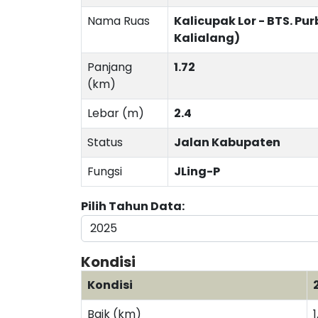
Nama Ruas
Kalicupak Lor - BTS. Pu
Kalialang)
Panjang
1.72
(km)
Lebar (m)
2.4
Status
Jalan Kabupaten
Fungsi
JLing-P
Pilih Tahun Data:
Kondisi
Kondisi
Baik (km)
1