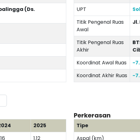
rbalingga (Ds.
UPT
So
Titik Pengenal Ruas
Jl.
Awal
Titik Pengenal Ruas
BT
Akhir
Ci
Koordinat Awal Ruas
-7
Koordinat Akhir Ruas
-7
Perkerasan
2024
2025
Tipe
.16
1.12
Aspal (km)