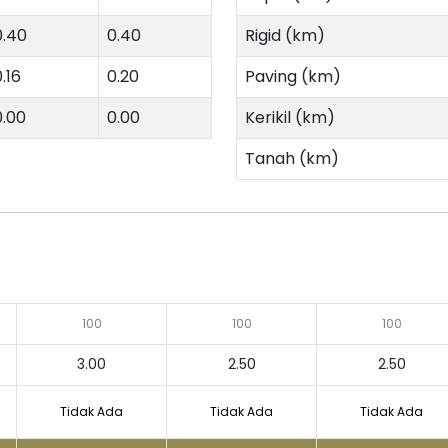
0.40
0.40
Rigid (km)
.16
0.20
Paving (km)
0.00
0.00
Kerikil (km)
Tanah (km)
100
100
100
3.00
2.50
2.50
Tidak Ada
Tidak Ada
Tidak Ada