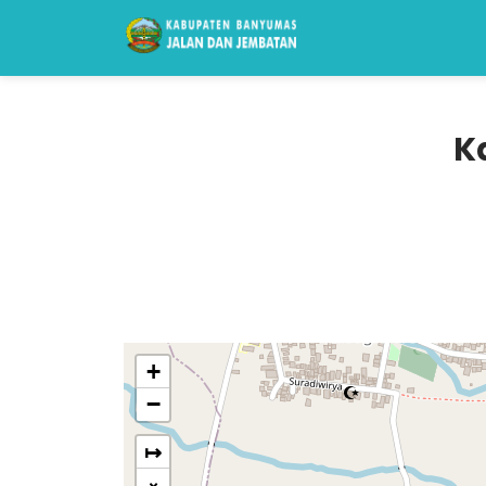
K
+
−
↦
×