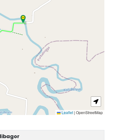
Leaflet
|
OpenStreetMap
libagor