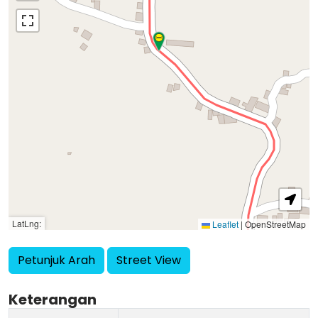
LatLng:
Leaflet
|
OpenStreetMap
Petunjuk Arah
Street View
Keterangan