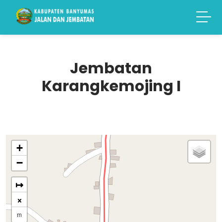
Jembatan
Karangkemojing I
+
−
↦
×
m