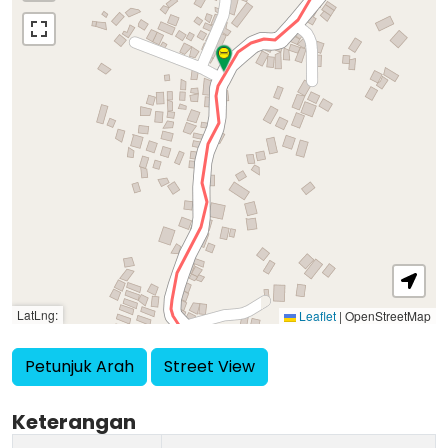
LatLng:
Leaflet
|
OpenStreetMap
Petunjuk Arah
Street View
Keterangan