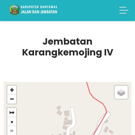
Jembatan
Karangkemojing IV
+
−
↦
×
m