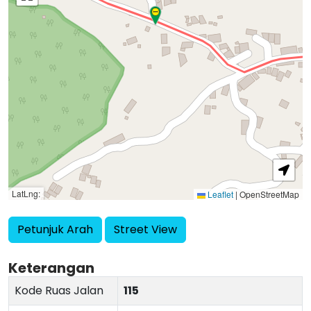
LatLng:
Leaflet
|
OpenStreetMap
Petunjuk Arah
Street View
Keterangan
Kode Ruas Jalan
115