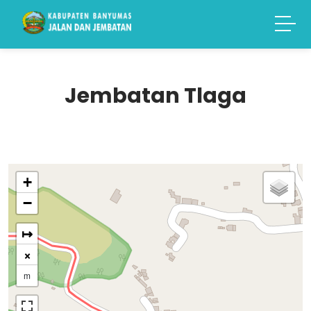
Jembatan Tlaga
+
−
↦
×
m