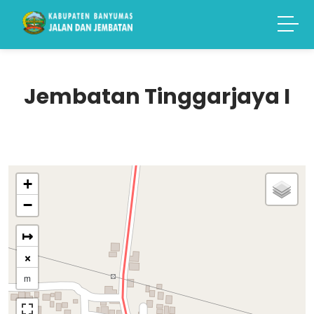
Jembatan Tinggarjaya I
+
−
↦
×
m