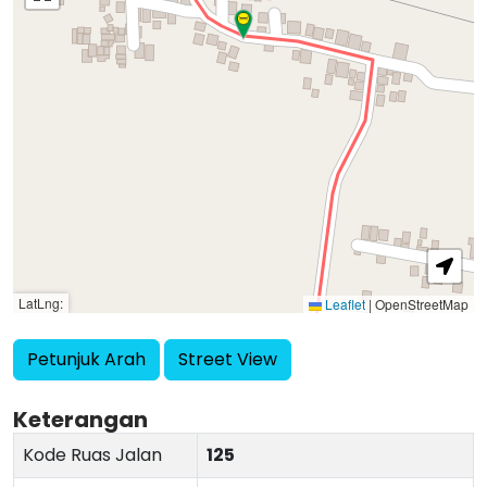
LatLng:
Leaflet
|
OpenStreetMap
Petunjuk Arah
Street View
Keterangan
Kode Ruas Jalan
125