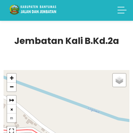
Jembatan Kali B.Kd.2a
+
−
↦
×
m