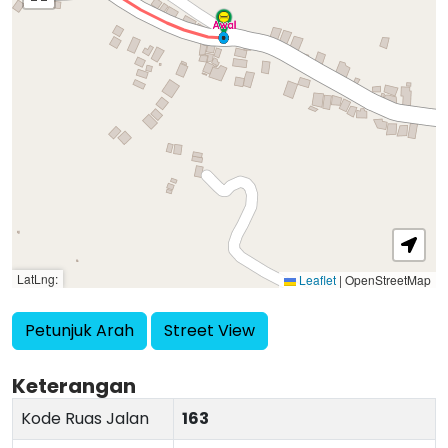
LatLng:
Leaflet
|
OpenStreetMap
Petunjuk Arah
Street View
Keterangan
Kode Ruas Jalan
163