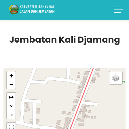
Jembatan Kali Djamang
+
−
↦
×
m