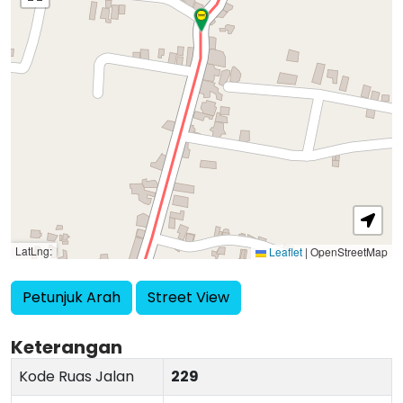
LatLng:
Leaflet
|
OpenStreetMap
Petunjuk Arah
Street View
Keterangan
Kode Ruas Jalan
229