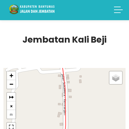
Jembatan Kali Beji
+
−
↦
×
m