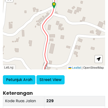
LatLng:
Leaflet
|
OpenStreetMap
Petunjuk Arah
Street View
Keterangan
Kode Ruas Jalan
229