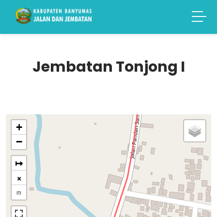
Jembatan Tonjong I
+
−
↦
×
m