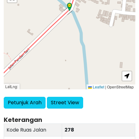
LatLng:
Leaflet
|
OpenStreetMap
Petunjuk Arah
Street View
Keterangan
Kode Ruas Jalan
278