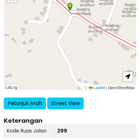
LatLng:
Leaflet
|
OpenStreetMap
Petunjuk Arah
Street View
Keterangan
Kode Ruas Jalan
299