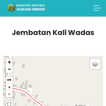
Jembatan Kali Wadas
+
−
↦
×
m