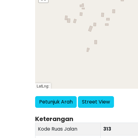
LatLng:
Petunjuk Arah
Street View
Keterangan
Kode Ruas Jalan
313