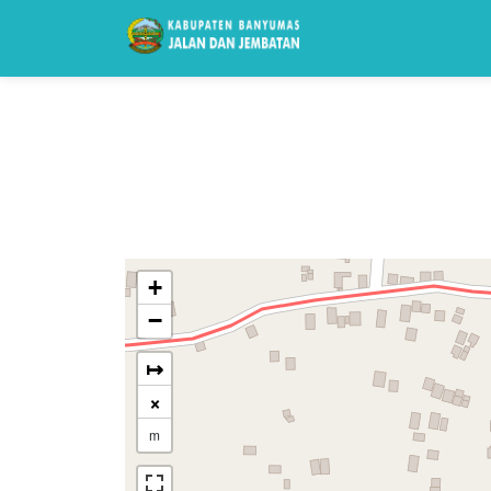
+
−
↦
×
m