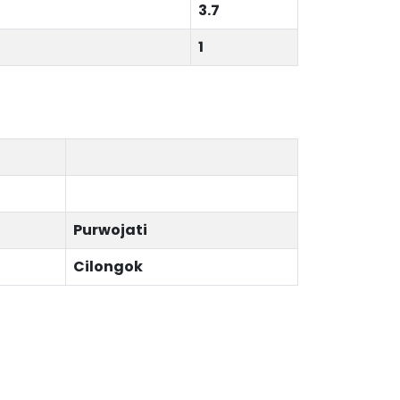
3.7
1
Purwojati
Cilongok