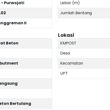
- Purwojati
Lebar (m)
.02
Jumlah Bentang
nggreman II
Lokasi
lat Beton
KMPOST
Desa
butment
Kecamatan
UPT
angsung
eton Bertulang