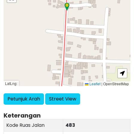
LatLng:
Leaflet
|
OpenStreetMap
Petunjuk Arah
Street View
Keterangan
Kode Ruas Jalan
483