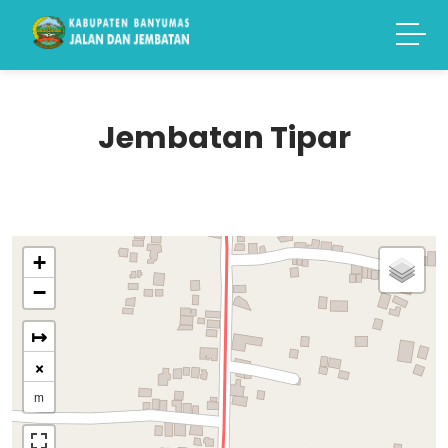
Jembatan Tipar
+
−
↦
×
m