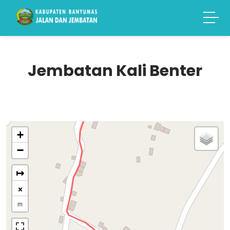
Jembatan Kali Benter
+
−
↦
×
m