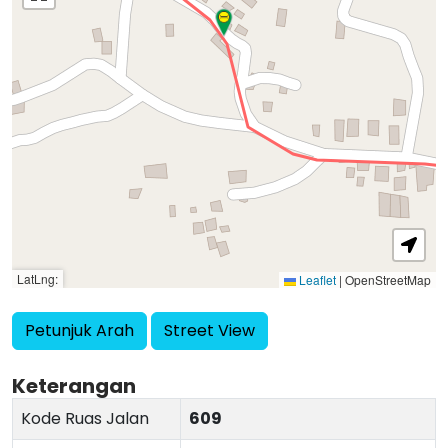
LatLng:
Leaflet
|
OpenStreetMap
Petunjuk Arah
Street View
Keterangan
Kode Ruas Jalan
609