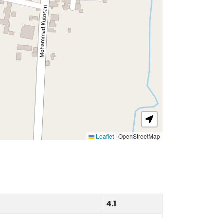
Leaflet
|
OpenStreetMap
4.1