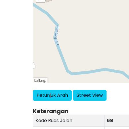
LatLng:
Petunjuk Arah
Street View
Keterangan
Kode Ruas Jalan
68