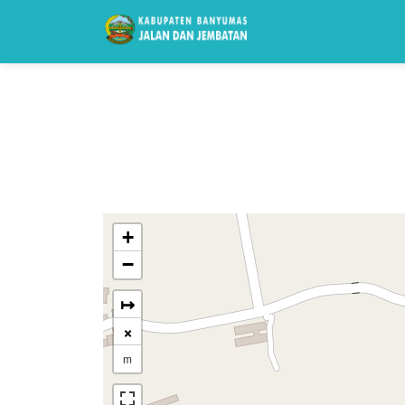
+
−
↦
×
m