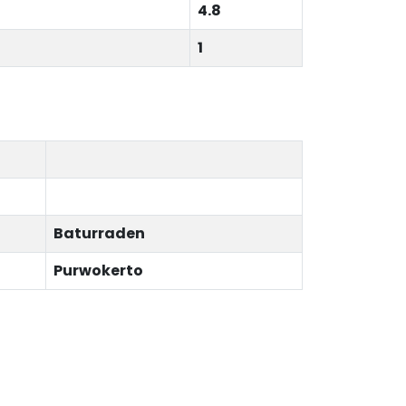
4.8
1
Baturraden
Purwokerto