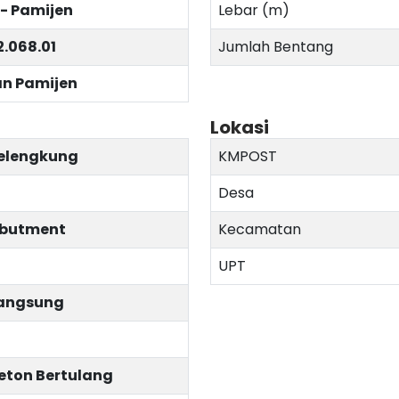
 - Pamijen
Lebar (m)
2.068.01
Jumlah Bentang
n Pamijen
Lokasi
elengkung
KMPOST
Desa
butment
Kecamatan
UPT
angsung
eton Bertulang