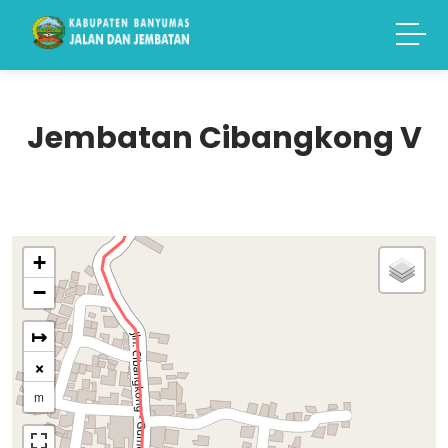
Jembatan Cibangkong V
+
−
↦
×
m