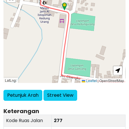
LatLng:
Leaflet
|
OpenStreetMap
Petunjuk Arah
Street View
Keterangan
Kode Ruas Jalan
277